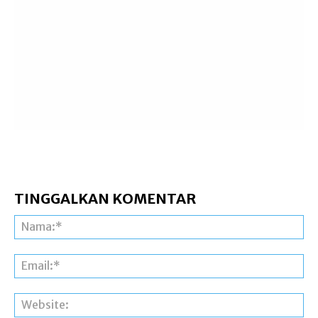
TINGGALKAN KOMENTAR
Na
Ema
Web