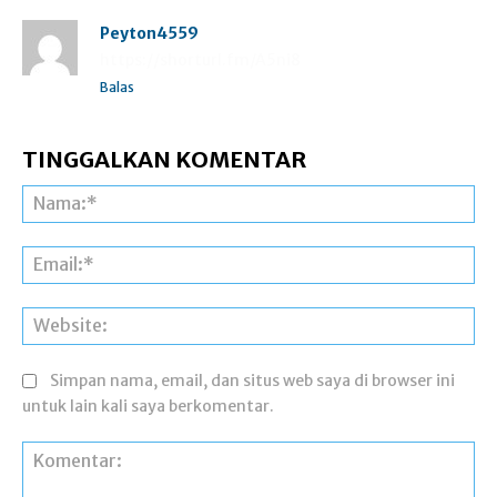
Peyton4559
https://shorturl.fm/A5ni8
Balas
TINGGALKAN KOMENTAR
Na
Ema
Web
Simpan nama, email, dan situs web saya di browser ini
untuk lain kali saya berkomentar.